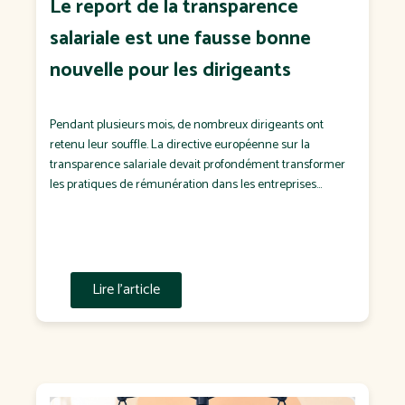
Le report de la transparence
salariale est une fausse bonne
nouvelle pour les dirigeants
Pendant plusieurs mois, de nombreux dirigeants ont
retenu leur souffle. La directive européenne sur la
transparence salariale devait profondément transformer
les pratiques de rémunération dans les entreprises
françaises. Puis est venue l'annonce d'un report de sa
transposition en droit français. Pour certains, il s'agit d'un
soulagement. Pour d'autres, d'un dossier que l'on
remettra "à plus tard". C'est […]
Lire l'article