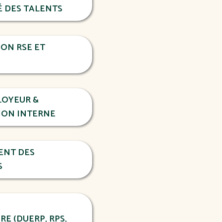
É DES TALENTS
ION RSE ET
OYEUR &
ION INTERNE
ENT DES
S
E (DUERP, RPS,