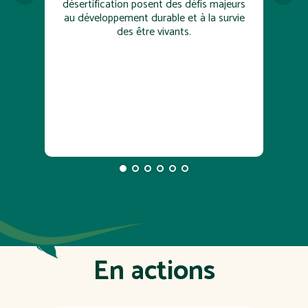
désertification posent des défis majeurs
Par
au développement durable et à la survie
tous
des être vivants.
vie d
En actions