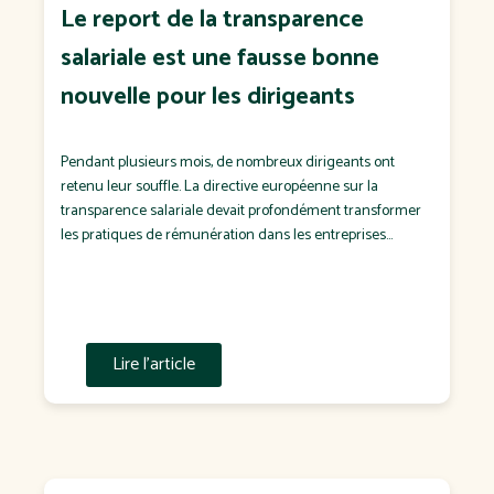
Le report de la transparence
salariale est une fausse bonne
nouvelle pour les dirigeants
Pendant plusieurs mois, de nombreux dirigeants ont
retenu leur souffle. La directive européenne sur la
transparence salariale devait profondément transformer
les pratiques de rémunération dans les entreprises
françaises. Puis est venue l'annonce d'un report de sa
transposition en droit français. Pour certains, il s'agit d'un
soulagement. Pour d'autres, d'un dossier que l'on
remettra "à plus tard". C'est […]
Lire l'article