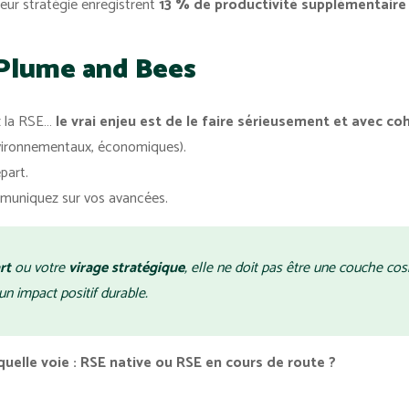
leur stratégie enregistrent
13 % de productivité supplémentaire
z Plume and Bees
z la RSE…
le vrai enjeu est de le faire sérieusement et avec c
nvironnementaux, économiques).
part.
mmuniquez sur vos avancées.
rt
ou votre
virage stratégique
, elle ne doit pas être une couche cos
un impact positif durable.
 quelle voie : RSE native ou RSE en cours de route ?