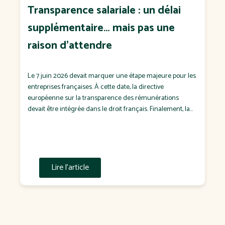
Transparence salariale : un délai
supplémentaire… mais pas une
raison d'attendre
Le 7 juin 2026 devait marquer une étape majeure pour les
entreprises françaises. À cette date, la directive
européenne sur la transparence des rémunérations
devait être intégrée dans le droit français. Finalement, la
France n'a pas respecté cette échéance. Le
Gouvernement a confirmé que la transposition
interviendra dans un projet de loi attendu à l'automne […]
Lire l'article